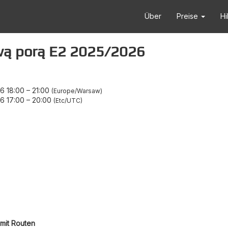
Über
Preise
Hi
ową porą E2 2025/2026
6 18:00
–
21:00
Europe/Warsaw
6 17:00
–
20:00
Etc/UTC
mit Routen