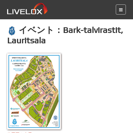
イベント：Bark-talvirastit,
Lauritsala