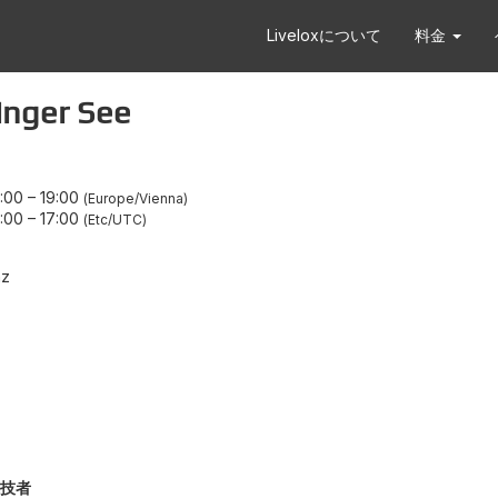
Liveloxについて
料金
nger See
:00
–
19:00
Europe/Vienna
:00
–
17:00
Etc/UTC
nz
技者