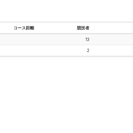
コース距離
競技者
13
2