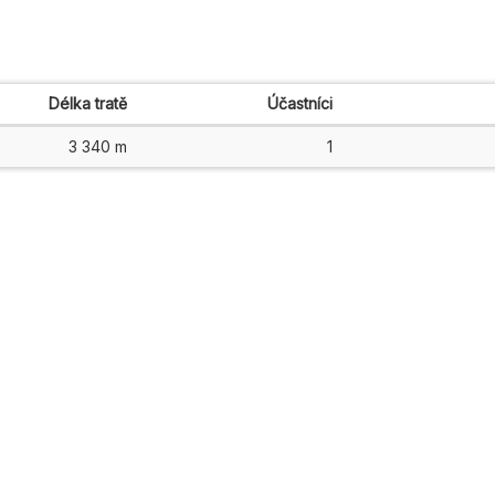
Délka tratě
Účastníci
3 340 m
1