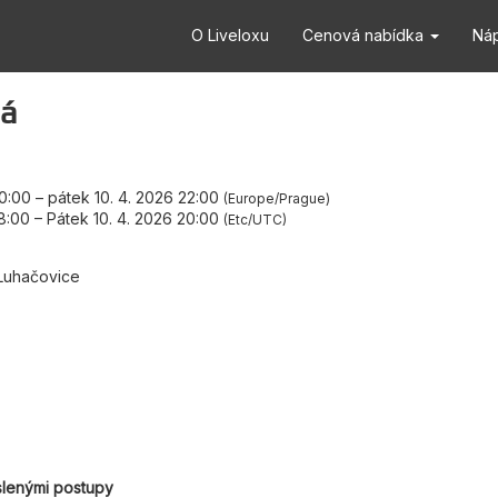
O Liveloxu
Cenová nabídka
Ná
ná
20:00
–
pátek 10. 4. 2026 22:00
Europe/Prague
18:00
–
Pátek 10. 4. 2026 20:00
Etc/UTC
Luhačovice
slenými postupy