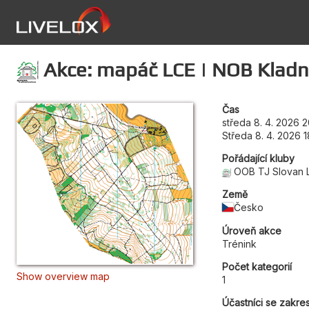
Akce: mapáč LCE | NOB Klad
Čas
středa 8. 4. 2026 
Středa 8. 4. 2026 
Pořádající kluby
OOB TJ Slovan 
Země
Česko
Úroveň akce
Trénink
Počet kategorií
Show overview map
1
Účastníci se zakre