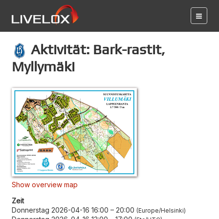
Aktivität: Bark-rastit,
Myllymäki
Show overview map
Zeit
Donnerstag 2026-04-16 16:00
–
20:00
Europe/Helsinki