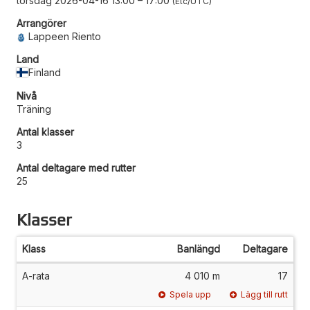
torsdag 2026-04-16 13:00
–
17:00
Etc/UTC
Arrangörer
Lappeen Riento
Land
Finland
Nivå
Träning
Antal klasser
3
Antal deltagare med rutter
25
Klasser
Klass
Banlängd
Deltagare
A-rata
4 010 m
17
Spela upp
Lägg till rutt