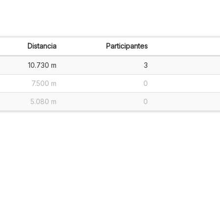
Distancia
Participantes
10.730 m
3
7.500 m
0
5.080 m
0