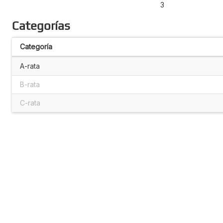
3
Categorías
Categoría
A-rata
B-rata
C-rata