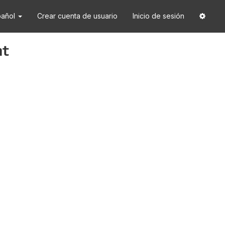
pañol
Crear cuenta de usuario
Inicio de sesión
at