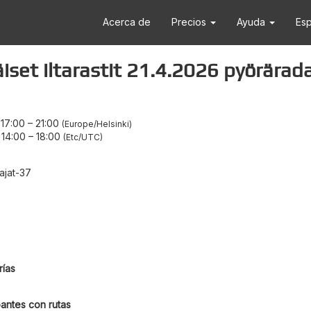
Acerca de
Precios
Ayuda
Es
iset iltarastit 21.4.2026 pyörärad
 17:00
–
21:00
Europe/Helsinki
 14:00
–
18:00
Etc/UTC
ajat-37
ías
antes con rutas