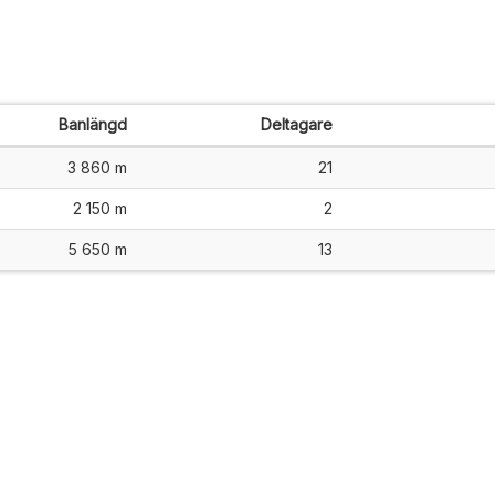
Banlängd
Deltagare
3 860 m
21
2 150 m
2
5 650 m
13