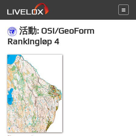
活動: OSI/GeoForm
Rankingløp 4