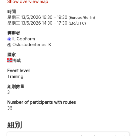
Show overview map
時間
星期三 13/5/2026 16:30
–
19:30
Europe/Berlin
星期三 13/5/2026 14:30
–
17:30
Etc/UTC
籌辦者
IL GeoForm
Oslostudentenes IK
國家
挪威
Event level
Training
組別數量
3
Number of participants with routes
36
組別