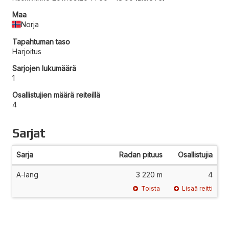
Maa
Norja
Tapahtuman taso
Harjoitus
Sarjojen lukumäärä
1
Osallistujien määrä reiteillä
4
Sarjat
Sarja
Radan pituus
Osallistujia
A-lang
3 220 m
4
Toista
Lisää reitti