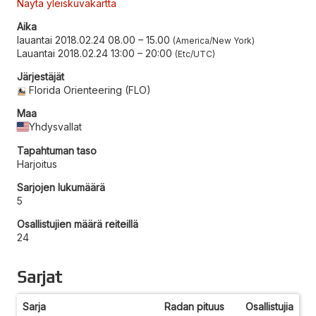
Näytä yleiskuvakartta
Aika
lauantai 2018.02.24 08.00
–
15.00
America/New York
Lauantai 2018.02.24 13:00
–
20:00
Etc/UTC
Järjestäjät
Florida Orienteering (FLO)
Maa
Yhdysvallat
Tapahtuman taso
Harjoitus
Sarjojen lukumäärä
5
Osallistujien määrä reiteillä
24
Sarjat
Sarja
Radan pituus
Osallistujia