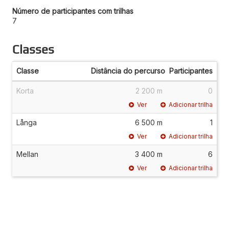
Número de participantes com trilhas
7
Classes
Classe
Distância do percurso
Participantes
Korta
2 200 m
0
Ver
Adicionar trilha
Långa
6 500 m
1
Ver
Adicionar trilha
Mellan
3 400 m
6
Ver
Adicionar trilha