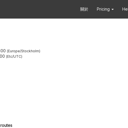
關於
Pricing
He
:00
Europe/Stockholm
:00
Etc/UTC
 routes