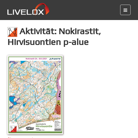
Aktivität: Nokirastit,
Hirvisuontien p-alue