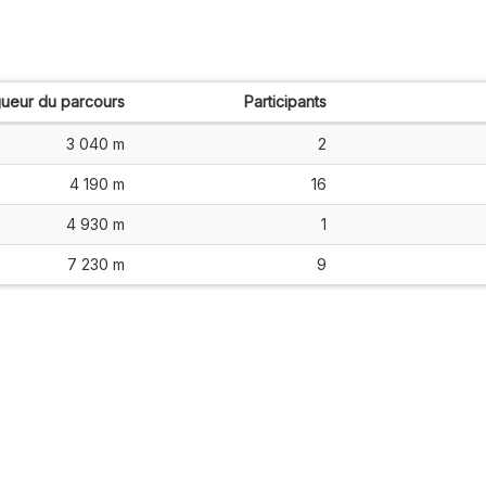
ueur du parcours
Participants
3 040 m
2
4 190 m
16
4 930 m
1
7 230 m
9