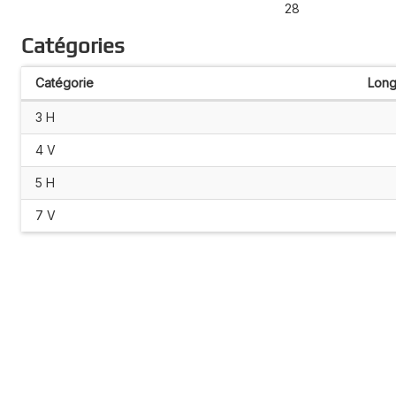
28
Catégories
Catégorie
Long
3 H
4 V
5 H
7 V