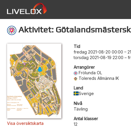
Aktivitet: Götalandsmästersk
Tid
fredag 2021-08-20 00:00
–
2
torsdag 2021-08-19 22:00
–
f
Arrangörer
Frölunda OL
Tolereds Allmänna IK
Land
Sverige
Nivå
Tävling
Antal klasser
Visa översiktskarta
12