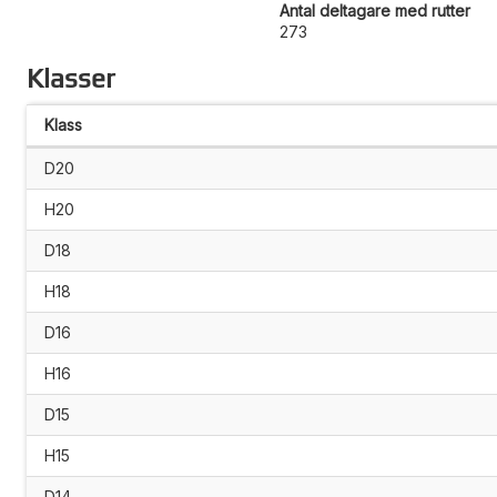
Antal deltagare med rutter
273
Klasser
Klass
D20
H20
D18
H18
D16
H16
D15
H15
D14