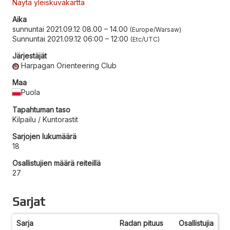
Näytä yleiskuvakartta
Aika
sunnuntai 2021.09.12 08.00
–
14.00
Europe/Warsaw
Sunnuntai 2021.09.12 06:00
–
12:00
Etc/UTC
Järjestäjät
Harpagan Orienteering Club
Maa
Puola
Tapahtuman taso
Kilpailu / Kuntorastit
Sarjojen lukumäärä
18
Osallistujien määrä reiteillä
27
Sarjat
Sarja
Radan pituus
Osallistujia