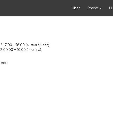
Über
Preise
Hi
2 17:00
–
18:00
Australia/Perth
12 09:00
–
10:00
Etc/UTC
teers
A