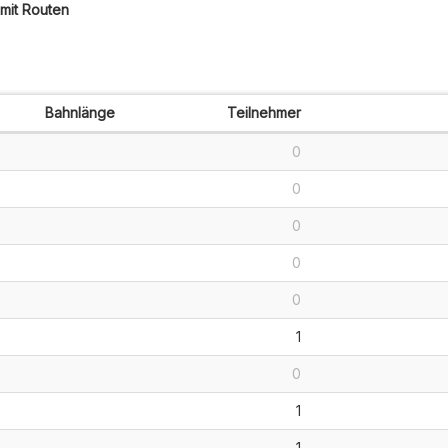
mit Routen
Bahnlänge
Teilnehmer
0
0
0
0
0
1
0
1
1