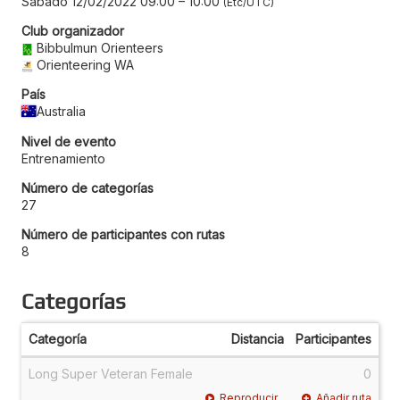
Sábado 12/02/2022 09:00
–
10:00
Etc/UTC
Club organizador
Bibbulmun Orienteers
Orienteering WA
País
Australia
Nivel de evento
Entrenamiento
Número de categorías
27
Número de participantes con rutas
8
Categorías
Categoría
Distancia
Participantes
Long Super Veteran Female
0
Reproducir
Añadir ruta