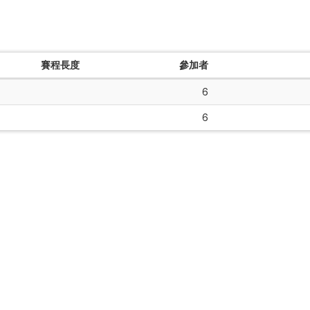
賽程長度
參加者
6
6