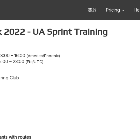
關於
Pricing
He
022 - UA Sprint Training
8:00
–
16:00
America/Phoenix
5:00
–
23:00
Etc/UTC
ring Club
ants with routes