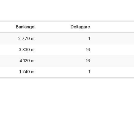
Banlängd
Deltagare
2 770 m
1
3 330 m
16
4 120 m
16
1 740 m
1