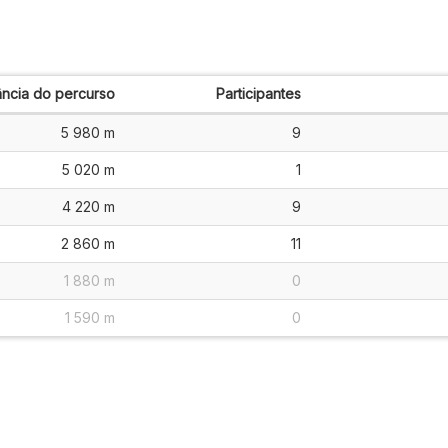
ância do percurso
Participantes
5 980 m
9
5 020 m
1
4 220 m
9
2 860 m
11
1 880 m
0
1 590 m
0