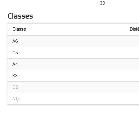
30
Classes
Classe
Dist
A6
C5
A4
B3
C2
N1,5