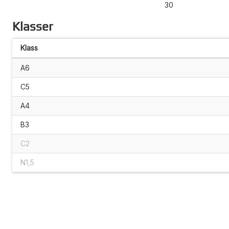
30
Klasser
Klass
A6
C5
A4
B3
C2
N1,5