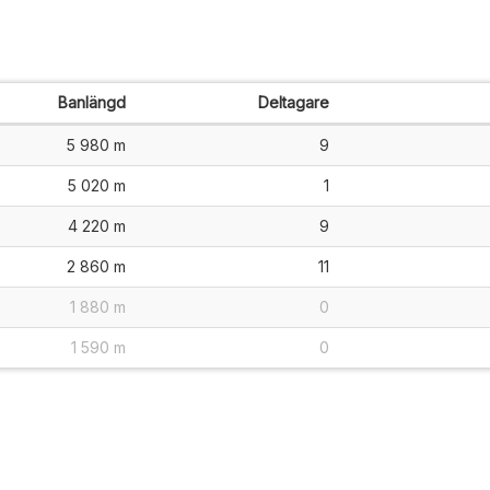
Banlängd
Deltagare
5 980 m
9
5 020 m
1
4 220 m
9
2 860 m
11
1 880 m
0
1 590 m
0