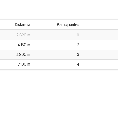
Distancia
Participantes
2.820 m
0
4.150 m
7
4.800 m
3
7.100 m
4