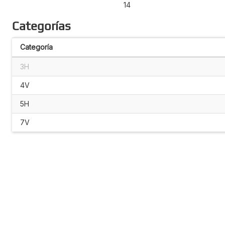
14
Categorías
Categoría
3H
4V
5H
7V