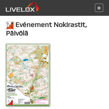
Evénement Nokirastit,
Päivölä