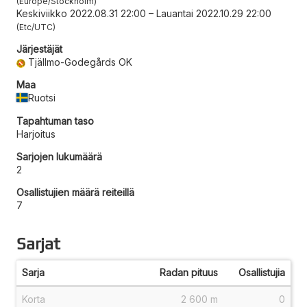
Europe/Stockholm
Keskiviikko 2022.08.31 22:00
–
Lauantai 2022.10.29 22:00
Etc/UTC
Järjestäjät
Tjällmo-Godegårds OK
Maa
Ruotsi
Tapahtuman taso
Harjoitus
Sarjojen lukumäärä
2
Osallistujien määrä reiteillä
7
Sarjat
Sarja
Radan pituus
Osallistujia
Korta
2 600 m
0