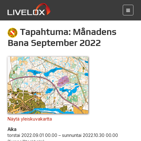
Tapahtuma: Månadens
Bana September 2022
Näytä yleiskuvakartta
Aika
torstai 2022.09.01 00.00
–
sunnuntai 2022.10.30 00.00