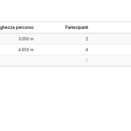
nghezza percorso
Partecipanti
3.050 m
2
4.650 m
4
0