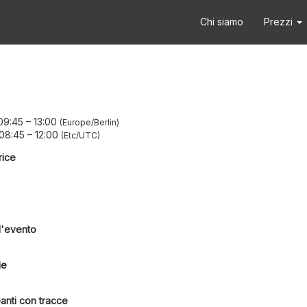
Chi siamo
Prezzi
09:45
–
13:00
Europe/Berlin
 08:45
–
12:00
Etc/UTC
rice
l'evento
ie
anti con tracce