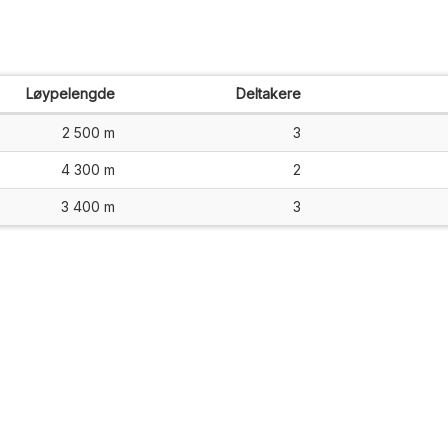
Løypelengde
Deltakere
2 500 m
3
4 300 m
2
3 400 m
3