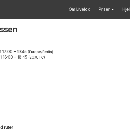
Om Livelox
Priser
Hje
ssen
 17:00
–
19:45
Europe/Berlin
1 16:00
–
18:45
Etc/UTC
d ruter