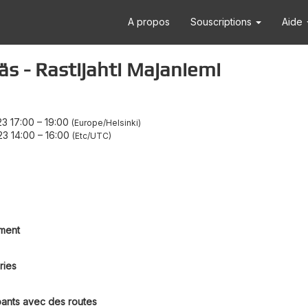
A propos
Souscriptions
Aide
 - Rastijahti Majaniemi
23 17:00
–
19:00
Europe/Helsinki
23 14:00
–
16:00
Etc/UTC
ment
ries
pants avec des routes