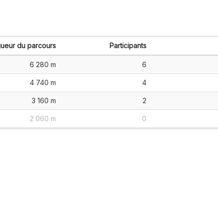
ueur du parcours
Participants
6 280 m
6
4 740 m
4
3 160 m
2
2 060 m
0