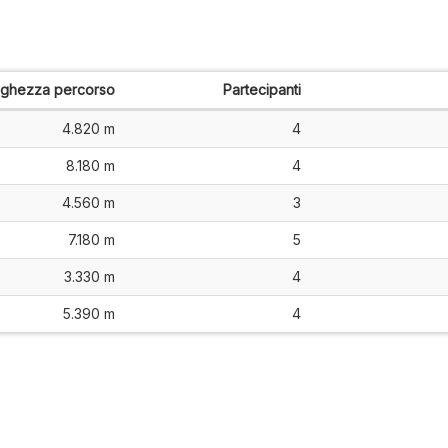
nghezza percorso
Partecipanti
4.820 m
4
8.180 m
4
4.560 m
3
7.180 m
5
3.330 m
4
5.390 m
4