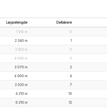
Løypelengde
Deltakere
1 910 m
0
2 340 m
1
3 250 m
0
4 940 m
0
3 070 m
2
4 900 m
4
3 020 m
7
4 210 m
10
6 210 m
12