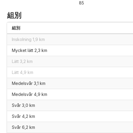
85
組別
組別
Inskolning 1,9 km
Mycket lätt 2,3 km
Lätt 3,2 km
Lätt 4,9 km
Medelsvår 3,1 km
Medelsvår 4,9 km
Svår 3,0 km
Svår 4,2 km
Svår 6,2 km