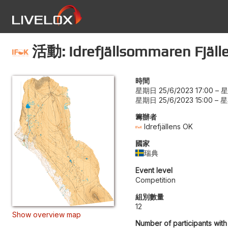
活動: Idrefjällsommaren Fjäll
時間
星期日 25/6/2023 17:00
–
星
星期日 25/6/2023 15:00
–
星
籌辦者
Idrefjällens OK
國家
瑞典
Event level
Competition
組別數量
12
Show overview map
Number of participants with