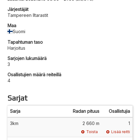
Järjestäjät
Tampereen Iltarastit
Maa
Suomi
Tapahtuman taso
Harjoitus
Sarjojen lukumäärä
3
Osallistujien määrä reiteillä
4
Sarjat
Sarja
Radan pituus
Osallistujia
3km
2 660 m
1
Toista
Lisää reitti