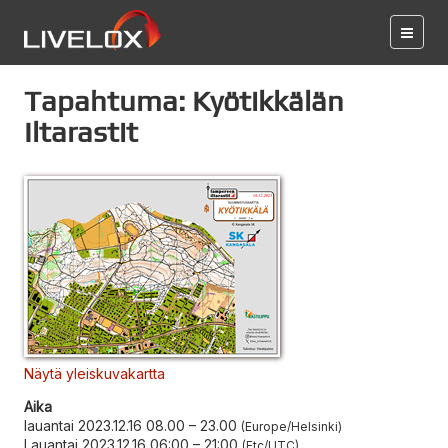
Tapahtuma: Kyötikkälän
Iltarastit
Näytä yleiskuvakartta
Aika
lauantai 2023.12.16 08.00
–
23.00
Europe/Helsinki
Lauantai 2023.12.16 06:00
–
21:00
Etc/UTC