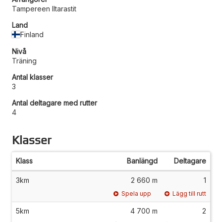
Tampereen Iltarastit
Land
Finland
Nivå
Träning
Antal klasser
3
Antal deltagare med rutter
4
Klasser
Klass
Banlängd
Deltagare
3km
2 660 m
1
Spela upp
Lägg till rutt
5km
4 700 m
2