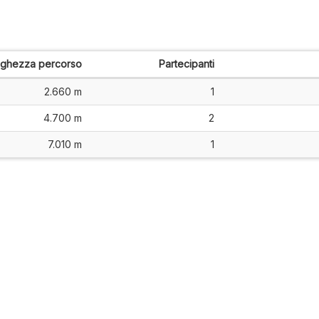
nghezza percorso
Partecipanti
2.660 m
1
4.700 m
2
7.010 m
1