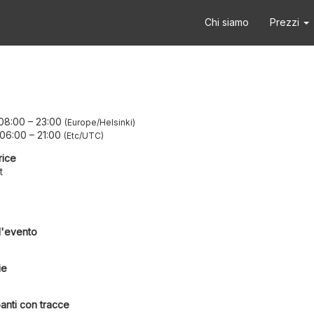
Chi siamo
Prezzi
 08:00
–
23:00
Europe/Helsinki
 06:00
–
21:00
Etc/UTC
rice
t
l'evento
ie
anti con tracce