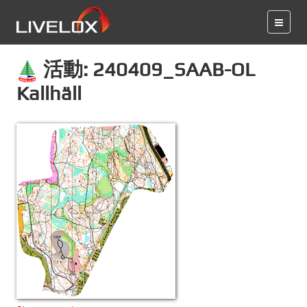
活動: 240409_SAAB-OL
Kallhäll