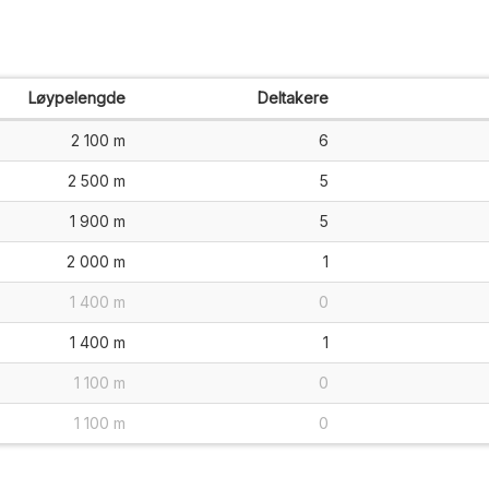
Løypelengde
Deltakere
2 100 m
6
2 500 m
5
1 900 m
5
2 000 m
1
1 400 m
0
1 400 m
1
1 100 m
0
1 100 m
0