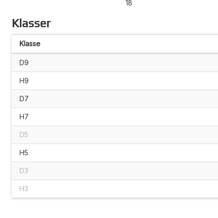
18
Klasser
Klasse
D9
H9
D7
H7
D5
H5
D3
H3