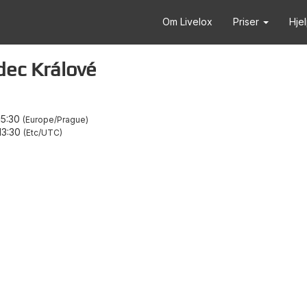
Om Livelox
Priser
Hje
dec Králové
15:30
Europe/Prague
13:30
Etc/UTC