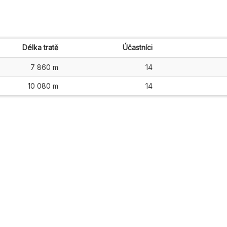
Délka tratě
Účastníci
7 860 m
14
10 080 m
14