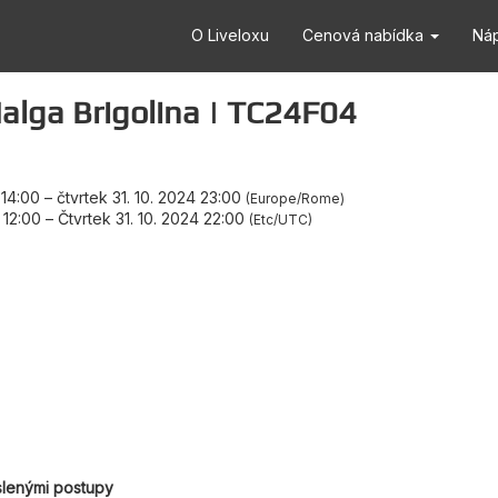
O Liveloxu
Cenová nabídka
Ná
alga Brigolina | TC24F04
 14:00
–
čtvrtek 31. 10. 2024 23:00
Europe/Rome
 12:00
–
Čtvrtek 31. 10. 2024 22:00
Etc/UTC
slenými postupy