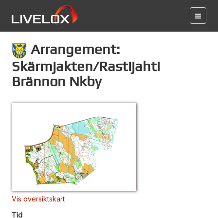
Arrangement:
Skärmjakten/Rastijahti
Brännon Nkby
Vis oversiktskart
Tid