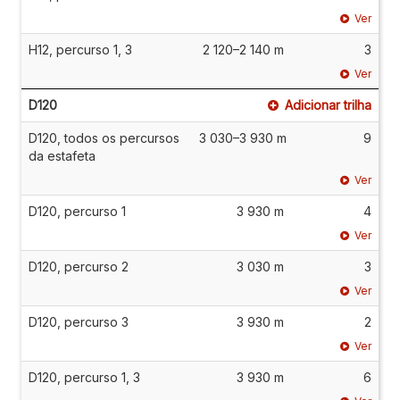
Ver
H12, percurso 1, 3
2 120–2 140 m
3
Ver
D120
Adicionar trilha
D120, todos os percursos
3 030–3 930 m
9
da estafeta
Ver
D120, percurso 1
3 930 m
4
Ver
D120, percurso 2
3 030 m
3
Ver
D120, percurso 3
3 930 m
2
Ver
D120, percurso 1, 3
3 930 m
6