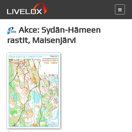
Akce: Sydän-Hämeen
rastit, Maisenjärvi