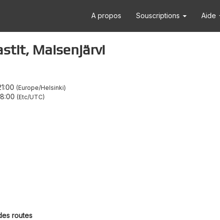
A propos
Souscriptions
Aide
it, Maisenjärvi
21:00
Europe/Helsinki
18:00
Etc/UTC
des routes