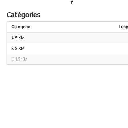
11
Catégories
Catégorie
Long
A 5 KM
B 3 KM
C 1,5 KM