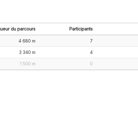
ueur du parcours
Participants
4 680 m
7
3 340 m
4
1 500 m
0