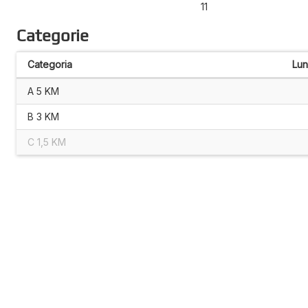
11
Categorie
Categoria
Lu
A 5 KM
B 3 KM
C 1,5 KM