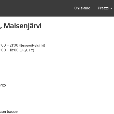
Chi siamo
Prezzi
 Maisenjärvi
6:00
–
21:00
Europe/Helsinki
3:00
–
18:00
Etc/UTC
ento
 con tracce