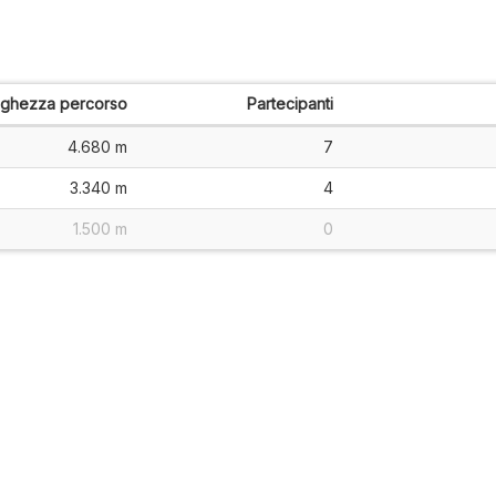
nghezza percorso
Partecipanti
4.680 m
7
3.340 m
4
1.500 m
0