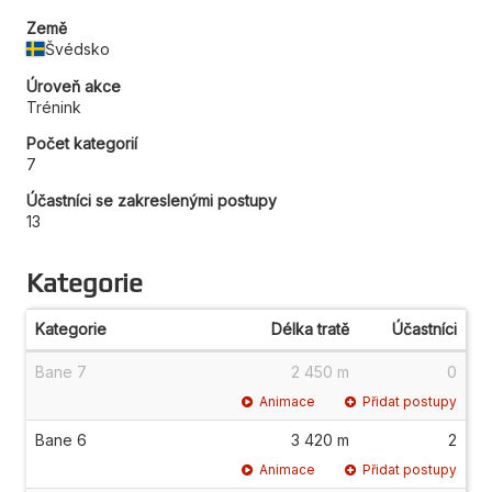
Země
Švédsko
Úroveň akce
Trénink
Počet kategorií
7
Účastníci se zakreslenými postupy
13
Kategorie
Kategorie
Délka tratě
Účastníci
Bane 7
2 450 m
0
Animace
Přidat postupy
Bane 6
3 420 m
2
Animace
Přidat postupy