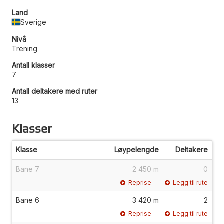
Land
Sverige
Nivå
Trening
Antall klasser
7
Antall deltakere med ruter
13
Klasser
Klasse
Løypelengde
Deltakere
Bane 7
2 450 m
0
Reprise
Legg til rute
Bane 6
3 420 m
2
Reprise
Legg til rute