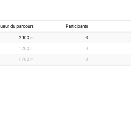
ueur du parcours
Participants
2 100 m
6
1 200 m
0
1 700 m
0