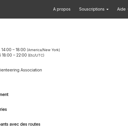
A propos
Souscriptions
Aide
 14:00
–
18:00
America/New York
 18:00
–
22:00
Etc/UTC
ienteering Association
ment
ries
pants avec des routes