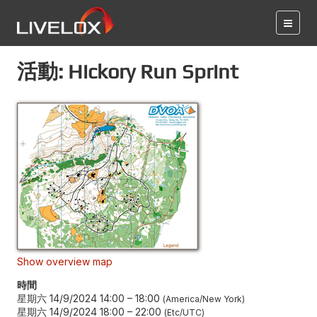
活動: Hickory Run Sprint
Show overview map
時間
星期六 14/9/2024 14:00
–
18:00
America/New York
星期六 14/9/2024 18:00
–
22:00
Etc/UTC