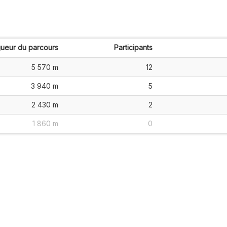
ueur du parcours
Participants
5 570 m
12
3 940 m
5
2 430 m
2
1 860 m
0