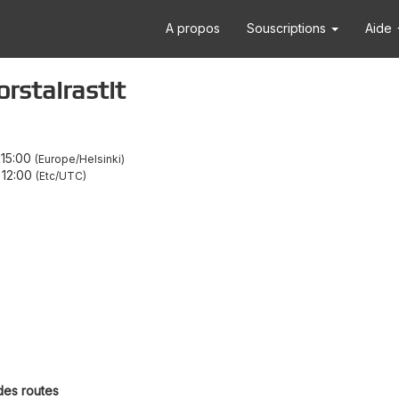
A propos
Souscriptions
Aide
stairastit
–
15:00
Europe/Helsinki
–
12:00
Etc/UTC
des routes