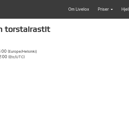
Om Livelox
Priser
Hje
torstairastit
5:00
Europe/Helsinki
2:00
Etc/UTC