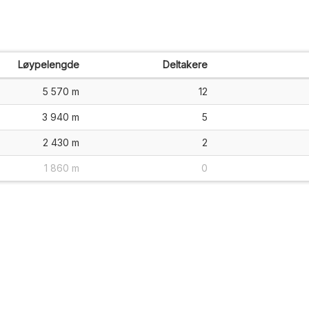
Løypelengde
Deltakere
5 570 m
12
3 940 m
5
2 430 m
2
1 860 m
0