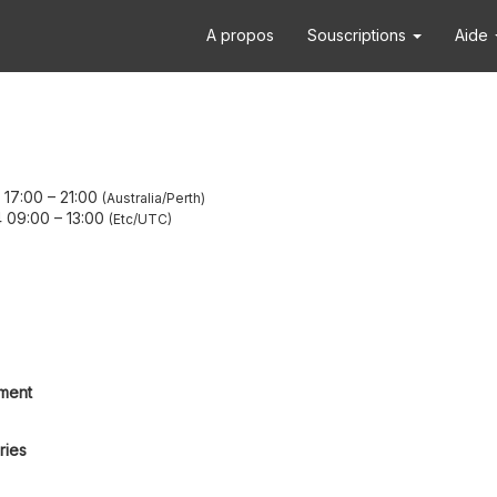
A propos
Souscriptions
Aide
 17:00
–
21:00
Australia/Perth
4 09:00
–
13:00
Etc/UTC
A
ment
ries