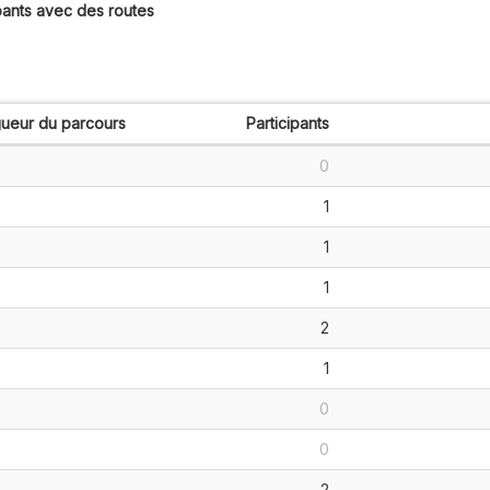
pants avec des routes
ueur du parcours
Participants
0
1
1
1
2
1
0
0
2